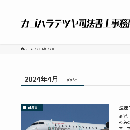
ホーム
2024年
4月
2024年4月
– date –
速達
司法書士
最近
の名
す。本