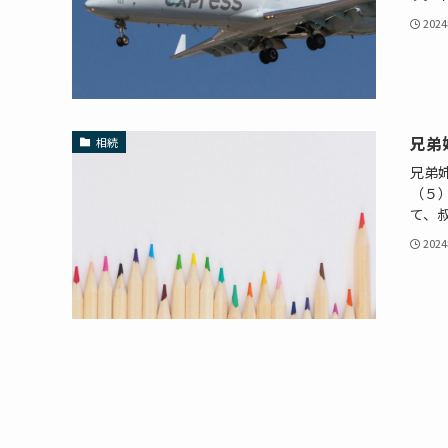
202
兄弟
相続
兄弟
（５
て、叔
202