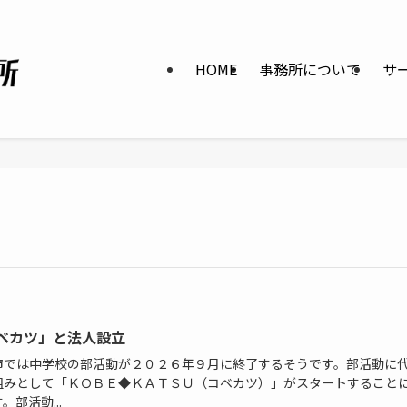
HOME
事務所について
サ
ベカツ」と法人設立
市では中学校の部活動が２０２６年９月に終了するそうです。部活動に
組みとして「ＫＯＢＥ◆ＫＡＴＳＵ（コベカツ）」がスタートすること
。部活動...