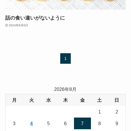
話の食い違いがないように
2024年8月6日
1
2026年8月
月
火
水
木
金
土
日
1
2
3
4
5
6
7
8
9