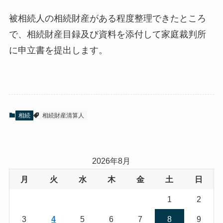
被相続人の相続財産がある程度整理できたところ
で、相続財産目録及び資料を添付して家庭裁判所
に申立書を提出します。
相続
相続財産清算人
2026年8月
月
火
水
木
金
土
日
1
2
3
4
5
6
7
8
9