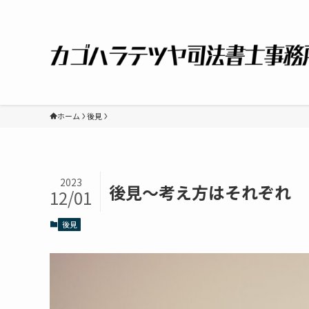
ホーム
後見
2023
後見～考え方はそれぞれ
12/01
後見