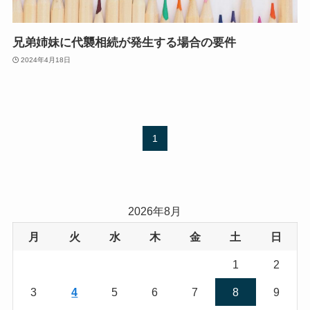
兄弟姉妹に代襲相続が発生する場合の要件
2024年4月18日
1
2026年8月
月
火
水
木
金
土
日
1
2
3
4
5
6
7
8
9