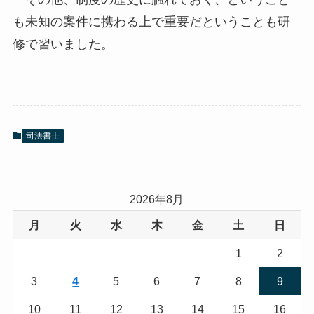
も未知の案件に携わる上で重要だということも研
修で習いました。
司法書士
2026年8月
月
火
水
木
金
土
日
1
2
3
4
5
6
7
8
9
10
11
12
13
14
15
16